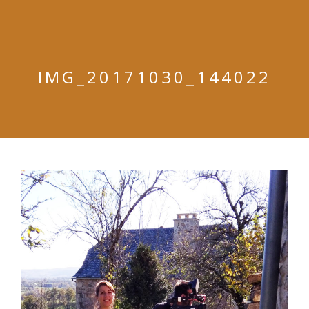
IMG_20171030_144022