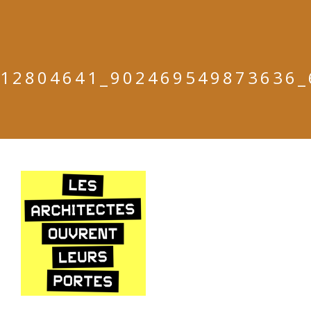
12804641_902469549873636_