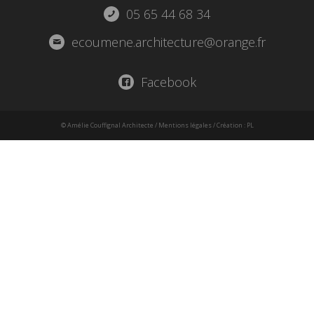
05 65 44 68 34
ecoumene.architecture@orange.fr
Facebook
© Amélie Couffignal Architecte
/
Mentions légales
/ Création :
PL