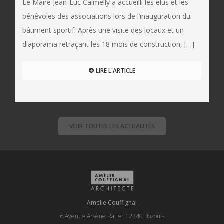
Le Maire Jean-Luc Calmelly a accueilli les élus et les
bénévoles des associations lors de l’inauguration du
bâtiment sportif. Après une visite des locaux et un
diaporama retraçant les 18 mois de construction, […]
LIRE L'ARTICLE
VOIR TOUTES LES ACTUALITÉS
Amélie Couffignal
6 Avenue Arsène Ratier 12340 Bozouls