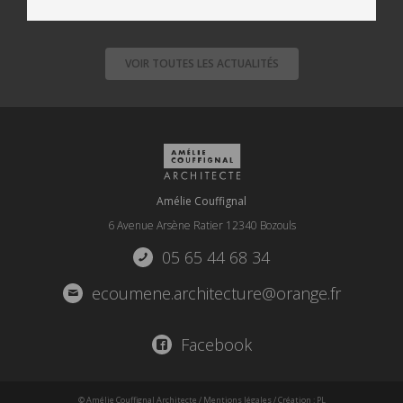
VOIR TOUTES LES ACTUALITÉS
Amélie Couffignal
6 Avenue Arsène Ratier 12340 Bozouls
05 65 44 68 34
ecoumene.architecture@orange.fr
Facebook
© Amélie Couffignal Architecte
/
Mentions légales
/ Création :
PL