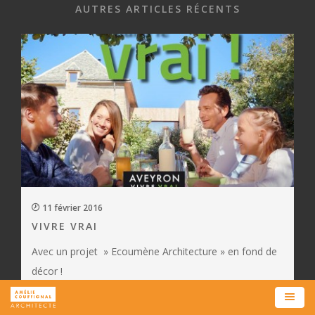
AUTRES ARTICLES RÉCENTS
11 février 2016
VIVRE VRAI
Avec un projet » Ecoumène Architecture » en fond de
décor !
Togg
navi
LIRE L'ARTICLE